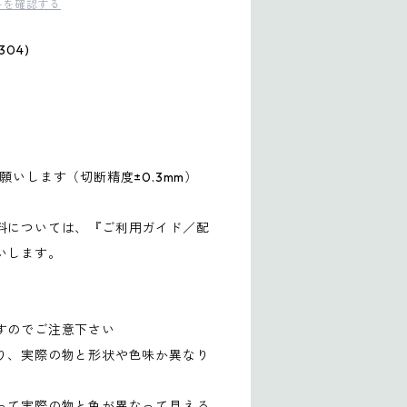
料を確認する
04)
願いします（切断精度±0.3mm）
料については、『ご利用ガイド／配
いします。
すのでご注意下さい
り、実際の物と形状や色味か異なり
って実際の物と色が異なって見える